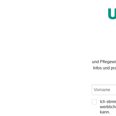
U
und Pflegewis
Infos und pra
Ich sti
werblich
kann.