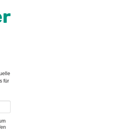
er
uelle
s für
 um
fen