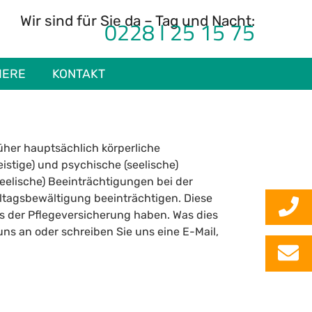
Wir sind für Sie da – Tag und Nacht:
0228 I 25 15 75
IERE
KONTAKT
üher hauptsächlich körperliche
istige) und psychische (seelische)
eelische) Beeinträchtigungen bei der
lltagsbewältigung beeinträchtigen. Diese
us der Pflegeversicherung haben. Was dies
uns an oder schreiben Sie uns eine E-Mail,