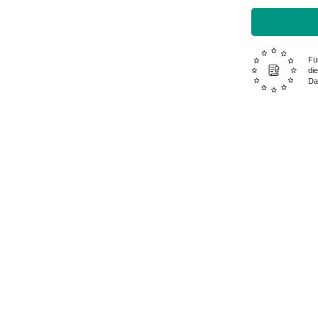
Fü
di
Da
Wi