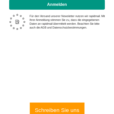
Anmelden
Für den Versand unserer Newsletter nutzen wir rapidmail. Mit
Ihrer Anmeldung stimmen Sie zu, dass die eingegebenen
Daten an rapidmail übermittelt werden. Beachten Sie bitte
auch die AGB und Datenschutzbestimmungen.
Wir sind für Sie da – Tag und
Nacht:
0228 I 25 15 75
Schreiben Sie uns