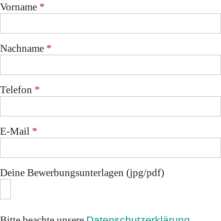
Vorname
*
Bewerbungsformular
zur Einbettung
Nachname
*
Telefon
*
E-Mail
*
Deine Bewerbungsunterlagen (jpg/pdf)
Bitte beachte unsere
Datenschutzerklärung
.