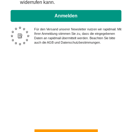
widerrufen kann.
Anmelden
Für den Versand unserer Newsletter nutzen wir rapidmail. Mit
Ihrer Anmeldung stimmen Sie zu, dass die eingegebenen
Daten an rapidmail übermittelt werden. Beachten Sie bitte
auch die AGB und Datenschutzbestimmungen.
Wir sind für Sie da – Tag und
Nacht:
0228 I 25 15 75